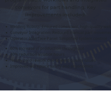
conveyors for part handling. Key
improvements included:
Welding Robots: Ensured consistent, high-quality wel
Conveyor Integration: Reduced manual part moveme
Operator Interface Panel: Simplified system control
60% increase in production throughput
40% reduction in labor hours
Nearly zero rework due to weld quality issues
Improved workplace safety and ergonomics