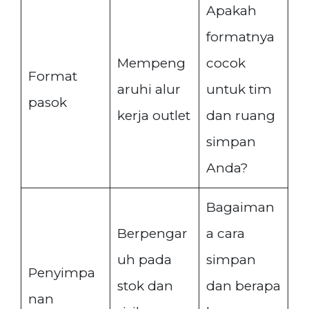
Apakah
formatnya
Mempeng
cocok
Format
aruhi alur
untuk tim
pasok
kerja outlet
dan ruang
simpan
Anda?
Bagaiman
Berpengar
a cara
uh pada
simpan
Penyimpa
stok dan
dan berapa
nan