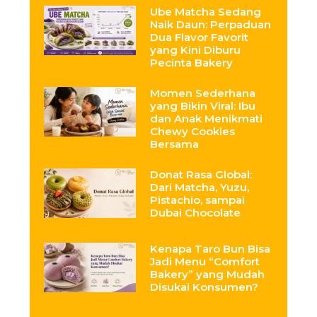
Ube Matcha Sedang
Naik Daun: Perpaduan
Dua Flavor Favorit
yang Kini Diburu
Pecinta Bakery
Momen Sederhana
yang Bikin Viral: Ibu
dan Anak Menikmati
Chewy Cookies
Bersama
Donat Rasa Global:
Dari Matcha, Yuzu,
Pistachio, sampai
Dubai Chocolate
Kenapa Taro Bun Bisa
Jadi Menu “Comfort
Bakery” yang Mudah
Disukai Konsumen?