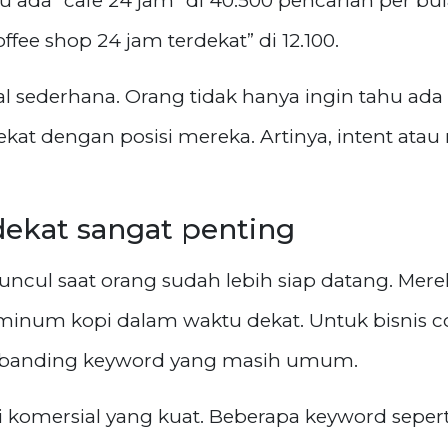
u ada “cafe 24 jam” di 40.500 pencarian per bu
ffee shop 24 jam terdekat” di 12.100.
l sederhana. Orang tidak hanya ingin tahu ada 
kat dengan posisi mereka. Artinya, intent atau
ekat sangat penting
uncul saat orang sudah lebih siap datang. Me
minum kopi dalam waktu dekat. Untuk bisnis cof
 dibanding keyword yang masih umum.
 komersial yang kuat. Beberapa keyword seperti 