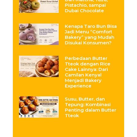
Pistachio, sampai
Dubai Chocolate
Kenapa Taro Bun Bisa
Jadi Menu “Comfort
Bakery” yang Mudah
Disukai Konsumen?
Perbedaan Butter
Tteok dengan Rice
Cake Lainnya: Dari
Camilan Kenyal
Menjadi Bakery
Experience
Susu, Butter, dan
Tepung: Kombinasi
Penting dalam Butter
Tteok