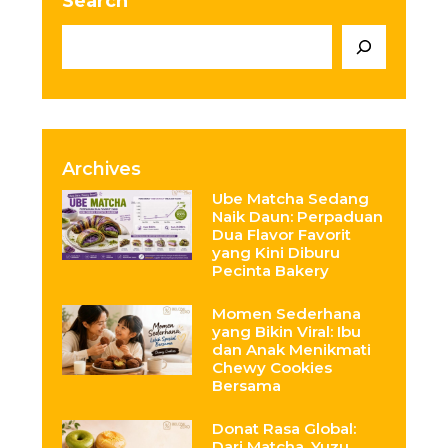
Search
Archives
Ube Matcha Sedang
Naik Daun: Perpaduan
Dua Flavor Favorit
yang Kini Diburu
Pecinta Bakery
Momen Sederhana
yang Bikin Viral: Ibu
dan Anak Menikmati
Chewy Cookies
Bersama
Donat Rasa Global:
Dari Matcha, Yuzu,