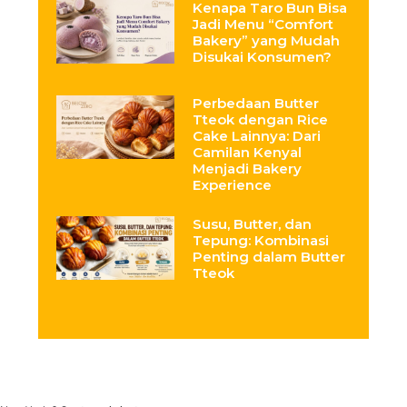
Kenapa Taro Bun Bisa
Jadi Menu “Comfort
Bakery” yang Mudah
Disukai Konsumen?
Perbedaan Butter
Tteok dengan Rice
Cake Lainnya: Dari
Camilan Kenyal
Menjadi Bakery
Experience
Susu, Butter, dan
Tepung: Kombinasi
Penting dalam Butter
Tteok