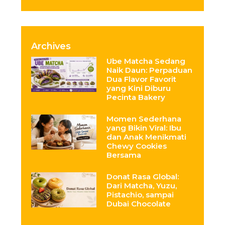
Archives
Ube Matcha Sedang
Naik Daun: Perpaduan
Dua Flavor Favorit
yang Kini Diburu
Pecinta Bakery
Momen Sederhana
yang Bikin Viral: Ibu
dan Anak Menikmati
Chewy Cookies
Bersama
Donat Rasa Global:
Dari Matcha, Yuzu,
Pistachio, sampai
Dubai Chocolate