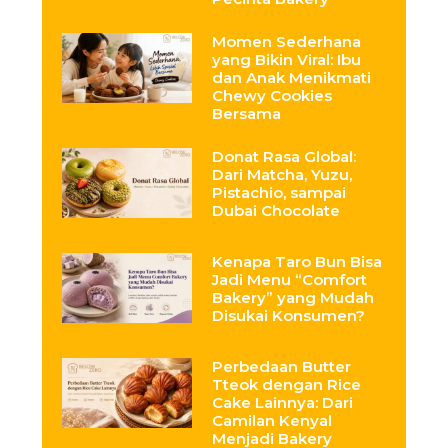
Momen Sederhana
yang Bikin Viral: Ibu
dan Anak Menikmati
Chewy Cookies
Bersama
Donat Rasa Global:
Dari Matcha, Yuzu,
Pistachio, sampai
Dubai Chocolate
Kenapa Taro Bun Bisa
Jadi Menu “Comfort
Bakery” yang Mudah
Disukai Konsumen?
Perbedaan Butter
Tteok dengan Rice
Cake Lainnya: Dari
Camilan Kenyal
Menjadi Bakery