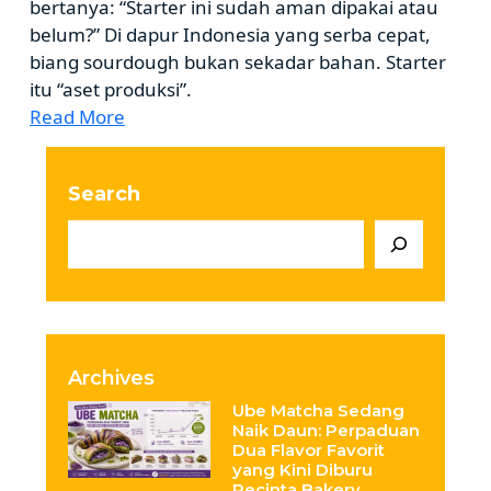
bertanya: “Starter ini sudah aman dipakai atau
belum?” Di dapur Indonesia yang serba cepat,
biang sourdough bukan sekadar bahan. Starter
itu “aset produksi”.
Read More
Search
Archives
Ube Matcha Sedang
Naik Daun: Perpaduan
Dua Flavor Favorit
yang Kini Diburu
Pecinta Bakery