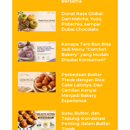
Bersama
Donat Rasa Global:
Dari Matcha, Yuzu,
Pistachio, sampai
Dubai Chocolate
Kenapa Taro Bun Bisa
Jadi Menu “Comfort
Bakery” yang Mudah
Disukai Konsumen?
Perbedaan Butter
Tteok dengan Rice
Cake Lainnya: Dari
Camilan Kenyal
Menjadi Bakery
Experience
Susu, Butter, dan
Tepung: Kombinasi
Penting dalam Butter
Tteok