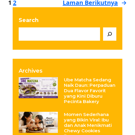
1
2
Laman Berikutnya
→
Search
Archives
Ube Matcha Sedang
Naik Daun: Perpaduan
Dua Flavor Favorit
yang Kini Diburu
Pecinta Bakery
Momen Sederhana
yang Bikin Viral: Ibu
dan Anak Menikmati
Chewy Cookies