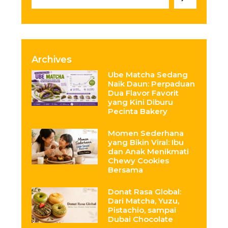
Archives
Ube Matcha Sedang
Naik Daun: Perpaduan
Dua Flavor Favorit
yang Kini Diburu
Pecinta Bakery
Momen Sederhana
yang Bikin Viral: Ibu
dan Anak Menikmati
Chewy Cookies
Bersama
Donat Rasa Global:
Dari Matcha, Yuzu,
Pistachio, sampai
Dubai Chocolate