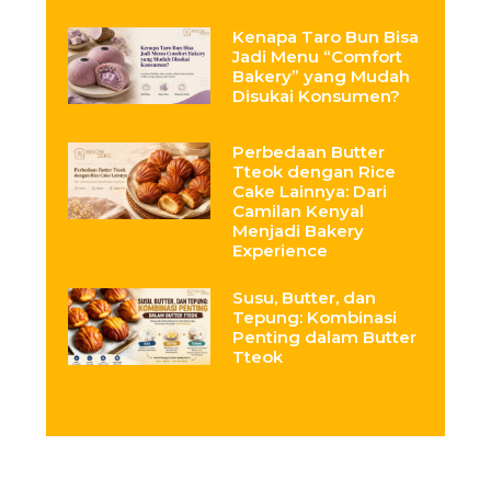
Kenapa Taro Bun Bisa
Jadi Menu “Comfort
Bakery” yang Mudah
Disukai Konsumen?
Perbedaan Butter
Tteok dengan Rice
Cake Lainnya: Dari
Camilan Kenyal
Menjadi Bakery
Experience
Susu, Butter, dan
Tepung: Kombinasi
Penting dalam Butter
Tteok