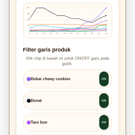
201k
150k
100k
50k
0
Jun
Jul
Aug
Sep
Oct
Nov
Dec
Jan
Feb
Mar
Apr
May
Filter garis produk
Klik chip di bawah ini untuk ON/OFF garis pada
grafik.
Dubai chewy cookies
Donat
Taro bun