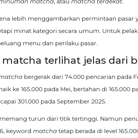
minuman matcha
, atau
matcha terdekat
.
rena lebih menggambarkan permintaan pasar yan
 tetapi minat kategori secara umum. Untuk pelak
eluang menu dan perilaku pasar.
matcha terlihat jelas dari 
matcha
bergerak dari 74.000 pencarian pada F
naik ke 165.000 pada Mei, bertahan di 165.000 pad
ncapai 301.000 pada September 2025.
memang turun dari titik tertinggi. Namun penu
26, keyword
matcha
tetap berada di level 165.00