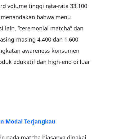
d volume tinggi rata‑rata 33.100
4%, menandakan bahwa menu
i lain, “ceremonial matcha” dan
asing‑masing 4.400 dan 1.600
ningkatan awareness konsumen
duk edukatif dan high‑end di luar
an Modal Terjangkau
de pada matcha biasanya dipakai