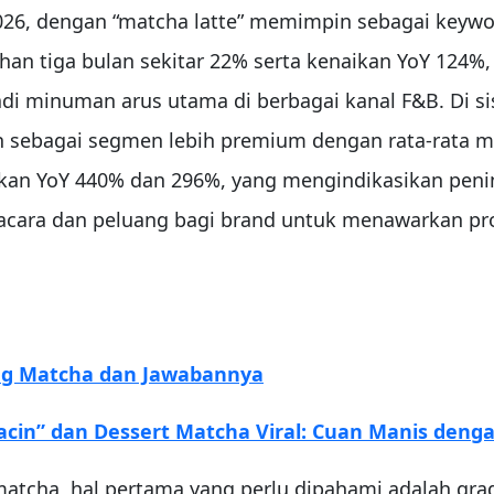
026, dengan “matcha latte” memimpin sebagai keywor
han tiga bulan sekitar 22% serta kenaikan YoY 12
di minuman arus utama di berbagai kanal F&B. Di sis
 sebagai segmen lebih premium dengan rata‑rata m
naikan YoY 440% dan 296%, yang mengindikasikan pe
acara dan peluang bagi brand untuk menawarkan pro
ng Matcha dan Jawabannya
acin” dan Dessert Matcha Viral: Cuan Manis deng
atcha, hal pertama yang perlu dipahami adalah gra