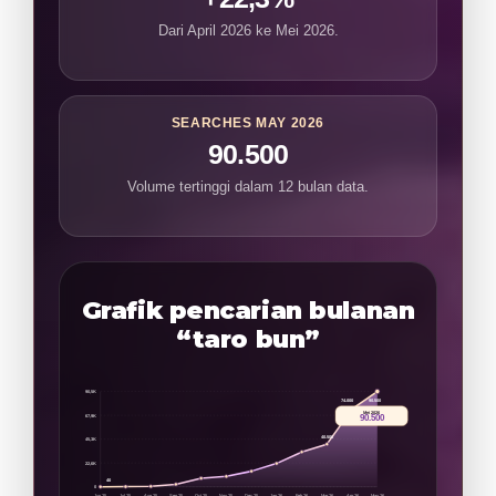
Dari April 2026 ke Mei 2026.
SEARCHES MAY 2026
90.500
Volume tertinggi dalam 12 bulan data.
Grafik pencarian bulanan
“taro bun”
90,5K
90.500
74.000
Mei 2026
90.500
67,9K
40.500
45,3K
22,6K
40
0
Jun 25
Jul 25
Aug 25
Sep 25
Oct 25
Nov 25
Dec 25
Jan 26
Feb 26
Mar 26
Apr 26
May 26