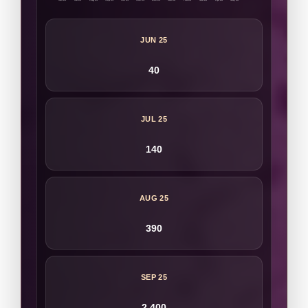
JUN 25
40
JUL 25
140
AUG 25
390
SEP 25
2.400