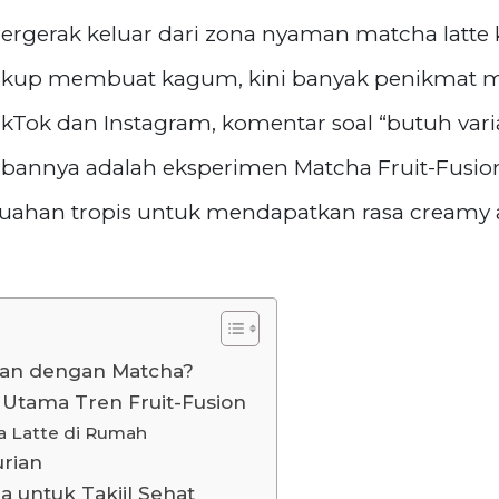
rgerak keluar dari zona nyaman matcha latte k
ukup membuat kagum, kini banyak penikmat m
 TikTok dan Instagram, komentar soal “butuh v
wabannya adalah eksperimen Matcha Fruit-Fus
han tropis untuk mendapatkan rasa creamy al
an dengan Matcha?
 Utama Tren Fruit-Fusion
 Latte di Rumah
rian
untuk Takjil Sehat