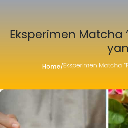
Eksperimen Matcha “
yan
Eksperimen Matcha “F
Home
/