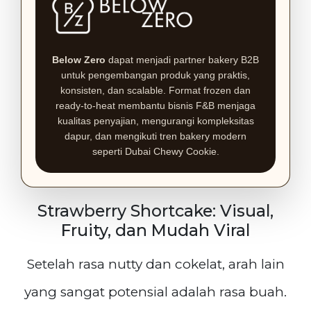
Below Zero
dapat menjadi partner bakery B2B
untuk pengembangan produk yang praktis,
konsisten, dan scalable. Format frozen dan
ready-to-heat membantu bisnis F&B menjaga
kualitas penyajian, mengurangi kompleksitas
dapur, dan mengikuti tren bakery modern
seperti Dubai Chewy Cookie.
Strawberry Shortcake: Visual,
Fruity, dan Mudah Viral
Setelah rasa nutty dan cokelat, arah lain
yang sangat potensial adalah rasa buah.