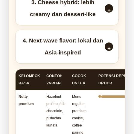
3. Cheese hybrid: lebih
creamy dan dessert-like
4. Next-wave flavor: lokal dan
Asia-inspired
KELOMPOK
CONTOH
COCOK
POTENSI REPEAT
RASA
VARIAN
UNTUK
ORDER
Nutty
Hazelnut
Menu
premium
praline, rich
reguler,
chocolate,
premium
pistachio
cookie,
kunafa
coffee
pairing