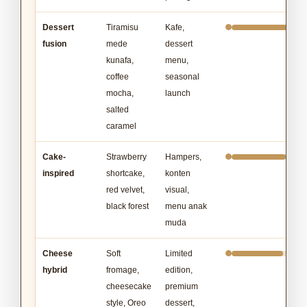
Dessert
Tiramisu
Kafe,
fusion
mede
dessert
kunafa,
menu,
coffee
seasonal
mocha,
launch
salted
caramel
Cake-
Strawberry
Hampers,
inspired
shortcake,
konten
red velvet,
visual,
black forest
menu anak
muda
Cheese
Soft
Limited
hybrid
fromage,
edition,
cheesecake
premium
style, Oreo
dessert,